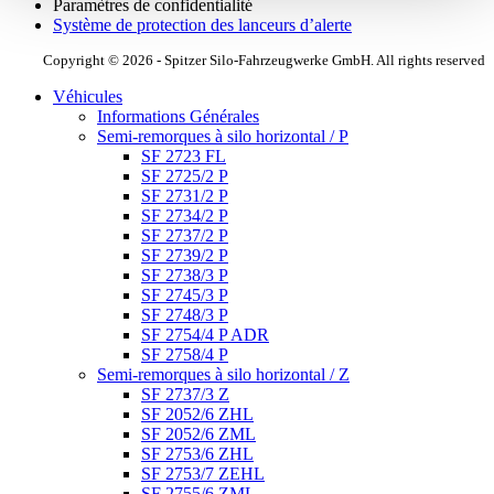
Paramètres de confidentialité
Système de protection des lanceurs d’alerte
Copyright © 2026 - Spitzer Silo-Fahrzeugwerke GmbH. All rights reserved
Véhicules
Informations Générales
Semi-remorques à silo horizontal / P
SF 2723 FL
SF 2725/2 P
SF 2731/2 P
SF 2734/2 P
SF 2737/2 P
SF 2739/2 P
SF 2738/3 P
SF 2745/3 P
SF 2748/3 P
SF 2754/4 P ADR
SF 2758/4 P
Semi-remorques à silo horizontal / Z
SF 2737/3 Z
SF 2052/6 ZHL
SF 2052/6 ZML
SF 2753/6 ZHL
SF 2753/7 ZEHL
SF 2755/6 ZML