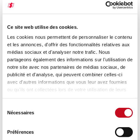
env. 1.030 mm
Volume de la citerne
3
env. 33 m
Poids total en charge techniquement admissible
18 t
Ce site web utilise des cookies.
Charge sur essieux techniquement admissible de la remorque
2 x 9 t
Les cookies nous permettent de personnaliser le contenu
Poids à vide
et les annonces, d'offrir des fonctionnalités relatives aux
env. 3,8 t
médias sociaux et d'analyser notre trafic. Nous
Train roulant
2 x 9 t (suspension pneumatique)
partageons également des informations sur l'utilisation de
Dimensions de roues
notre site avec nos partenaires de médias sociaux, de
385/65 R22,5 [4x]
publicité et d'analyse, qui peuvent combiner celles-ci
Trou d‘homme
DN 450 [3x]
avec d'autres informations que vous leur avez fournies
Sortie
ou qu'ils ont collectées lors de votre utilisation de leurs
DN 800 [3x]
services.
Nb de compartiment
1
POLITIQUE DE CONFIDENTIALITÉ
Sélection
Température de service
Nécessaires
du
-40°C / +80°C
Pression de service
consentement
2 bar
Préférences
Galerie SAPI 1833/3