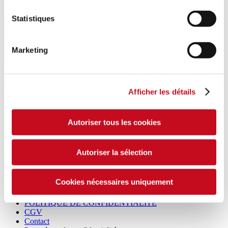
Statistiques
Marketing
Dessin technique
Afficher les détails
Encore plus
Remorques-silos
Autoriser tous les cookies
ZA 1820/1
ZA 1825/2
Autoriser la sélection
ZA 1830/2
SUIVEZ-NOUS SUR
Cookies nécessaires uniquement
Mentions légales
POLITIQUE DE CONFIDENTIALITÉ
CGV
Contact