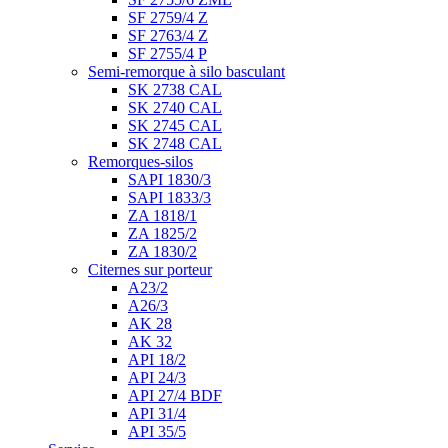
SF 2759/4 Z
SF 2763/4 Z
SF 2755/4 P
Semi-remorque à silo basculant
SK 2738 CAL
SK 2740 CAL
SK 2745 CAL
SK 2748 CAL
Remorques-silos
SAPI 1830/3
SAPI 1833/3
ZA 1818/1
ZA 1825/2
ZA 1830/2
Citernes sur porteur
A23/2
A26/3
AK 28
AK 32
API 18/2
API 24/3
API 27/4 BDF
API 31/4
API 35/5