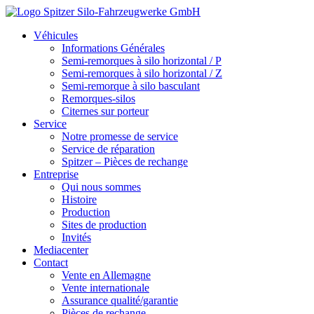
Véhicules
Informations Générales
Semi-remorques à silo horizontal / P
Semi-remorques à silo horizontal / Z
Semi-remorque à silo basculant
Remorques-silos
Citernes sur porteur
Service
Notre promesse de service
Service de réparation
Spitzer – Pièces de rechange
Entreprise
Qui nous sommes
Histoire
Production
Sites de production
Invités
Mediacenter
Contact
Vente en Allemagne
Vente internationale
Assurance qualité/garantie
Pièces de rechange