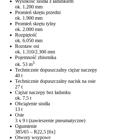
Wysokość siodła z ładunkiem
ok. 1.200 mm
Promień skrętu przedni
ok. 1.900 mm
Promień skrętu tylny
ok. 2.000 mm
Rozpiętość
ok. 6.050 mm
Rozstaw osi
ok. 1.310/2.300 mm
Pojemność zbiornika
3
ok. 53 m
Technicznie dopuszczalny ciężar naczepy
40 t
Technicznie dopuszczalny nacisk na osie
27 t
Ciężar naczepy bez ładunku
ok. 7,5 t
Obciążenie siodła
13 t
Osie
3 x 9 t (zawieszenie pneumatyczne)
Ogumienie
385/65 – R22,5 [6x]
Otwory wsypowe