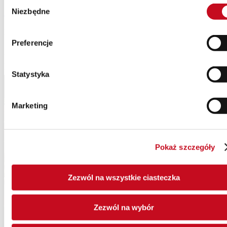
Wybór
Niezbędne
Znajdź osobę kontaktową
zgody
Prezentacja produktu
Preferencje
Aby zobaczyć ten film na YouTube, musisz wyrazić zgodę na
marketingowe pliki cookie. Kliknij tutaj, aby zmienić ustawienia
plików cookie.
Statystyka
Marketing
Pokaż szczegóły
Zezwól na wszystkie ciasteczka
Zezwól na wybór