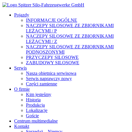
Pojazdy
INFORMACJE OGÓLNE
NACZEPY SILOSOWE ZE ZBIORNIKAMI
LEŻĄCYMI / P
NACZEPY SILOSOWE ZE ZBIORNIKAMI
LEŻĄCYMI / Z
NACZEPY SILOSOWE ZE ZBIORNIKAMI
PODNOSZONYMI
PRZYCZEPY SILOSOWE
ZABUDOWY SILOSOWE
Serwis
Nasza obietnica serwisowa
Serwis naprawczy nowy
Części zamienne
O firmie
Kim jesteśmy
Historia
Produkcja
Lokalizacje
Goście
Centrum multimedialne
Kontakt
Sprzedaż – Niemcy