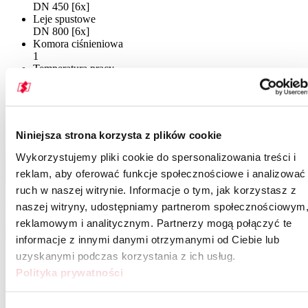
DN 450 [6x]
Leje spustowe
DN 800 [6x]
Komora ciśnieniowa
1
Temperatura pracy
-40°C / +80°C
Ciśnienie robocze
2 bar
Galeria SF 2753/6 ZHL
Niniejsza strona korzysta z plików cookie
Wykorzystujemy pliki cookie do spersonalizowania treści i
reklam, aby oferować funkcje społecznościowe i analizować
ruch w naszej witrynie. Informacje o tym, jak korzystasz z
Rysunek techniczny
naszej witryny, udostępniamy partnerom społecznościowym
reklamowym i analitycznym. Partnerzy mogą połączyć te
informacje z innymi danymi otrzymanymi od Ciebie lub
uzyskanymi podczas korzystania z ich usług.
Osoba kontaktowa
Polityka prywatności
Nasze osoby kontaktowe chętnie udzielą Państwu dalszych
informacji dotyczących tego modelu.