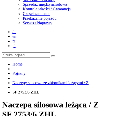
Sprzedaż międzynarodowa
Kontrola jakości / Gwarancja
Części zamienne
Przekazanie pojazdu
Serwis / Naprawy
de
en
fr
pl
Home
Pojazdy
Naczepy silosowe ze zbiornikami leżącymi / Z
SF 2753/6 ZHL
Naczepa silosowa leżąca / Z
SF 2753/6 ZHL