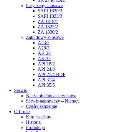
SK 2748 CAL
Przyczepy silosowe
SAPI 1830/3
SAPI 1833/3
ZA 1818/1
ZA 1825/2
ZA 1830/2
Zabudowy silosowe
A23/2
A26/3
AK 28
AK 32
API 18/2
API 24/3
API 27/4 BDF
API 31/4
API 35/5
Serwis
Nasza obietnica serwisowa
Serwis naprawczy – Niemcy
Części zamienne
O firmie
Kim jesteśmy
Historia
Produkcja