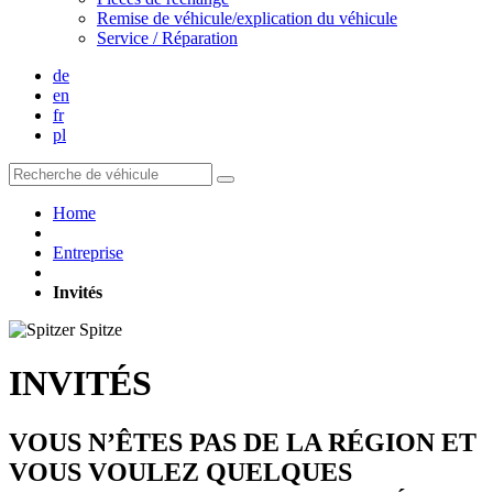
Remise de véhicule/explication du véhicule
Service / Réparation
de
en
fr
pl
Home
Entreprise
Invités
INVITÉS
VOUS N’ÊTES PAS DE LA RÉGION ET
VOUS VOULEZ QUELQUES