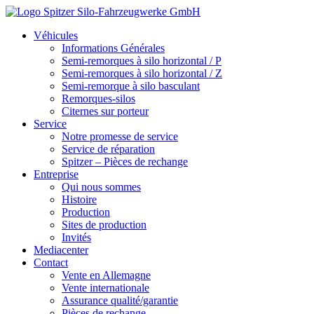
Véhicules
Informations Générales
Semi-remorques à silo horizontal / P
Semi-remorques à silo horizontal / Z
Semi-remorque à silo basculant
Remorques-silos
Citernes sur porteur
Service
Notre promesse de service
Service de réparation
Spitzer – Pièces de rechange
Entreprise
Qui nous sommes
Histoire
Production
Sites de production
Invités
Mediacenter
Contact
Vente en Allemagne
Vente internationale
Assurance qualité/garantie
Pièces de rechange