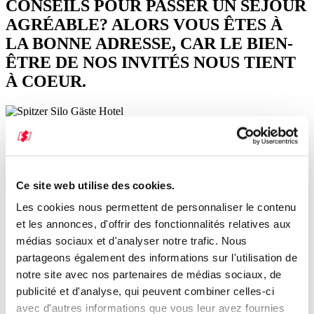
CONSEILS POUR PASSER UN SÉJOUR
AGRÉABLE? ALORS VOUS ÊTES À
LA BONNE ADRESSE, CAR LE BIEN-
ÊTRE DE NOS INVITÉS NOUS TIENT
À COEUR.
Vous souhaitez bien manger et bien boire dans une ambiance
agréable pendant votre séjour dans la région de Neckar-Odenwald ?
Vous trouverez ci-dessous quelques-unes de nos recommandations.
Ce site web utilise des cookies.
Les cookies nous permettent de personnaliser le contenu
Vous cherchez un hébergement agréable dans notre région ? Nous
vous conseillons les établissements suivants.
et les annonces, d'offrir des fonctionnalités relatives aux
médias sociaux et d'analyser notre trafic. Nous
Manger & Boire
partageons également des informations sur l'utilisation de
notre site avec nos partenaires de médias sociaux, de
Hotel Amtsstüble, Mosbach
Landgasthof Zur Pfalz, Elztal-Dallau
publicité et d'analyse, qui peuvent combiner celles-ci
Hotel Lamm, Mosbach
avec d'autres informations que vous leur avez fournies
Heidersbacher Mühle, Heidersbach