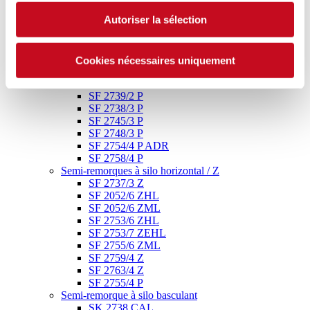
Informations Générales
Autoriser la sélection
Semi-remorques à silo horizontal / P
SF 2723 FL
SF 2725/2 P
SF 2731/2 P
Cookies nécessaires uniquement
SF 2734/2 P
SF 2737/2 P
SF 2739/2 P
SF 2738/3 P
SF 2745/3 P
SF 2748/3 P
SF 2754/4 P ADR
SF 2758/4 P
Semi-remorques à silo horizontal / Z
SF 2737/3 Z
SF 2052/6 ZHL
SF 2052/6 ZML
SF 2753/6 ZHL
SF 2753/7 ZEHL
SF 2755/6 ZML
SF 2759/4 Z
SF 2763/4 Z
SF 2755/4 P
Semi-remorque à silo basculant
SK 2738 CAL