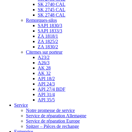
SK 2740 CAL
SK 2745 CAL
SK 2748 CAL
Remorques-silos
SAPI 1830/3
SAPI 1833/3
ZA 1818/1
ZA 1825/2
ZA 1830/2
Citernes sur porteur
A23/2
A26/3
AK 28
AK 32
API 18/2
API 24/3
API 27/4 BDF
API 31/4
API 35/5
Service
Notre promesse de service
Service de réparation Allemagne
Service de réparation Europe
Spitzer – Pièces de rechange
Entreprise