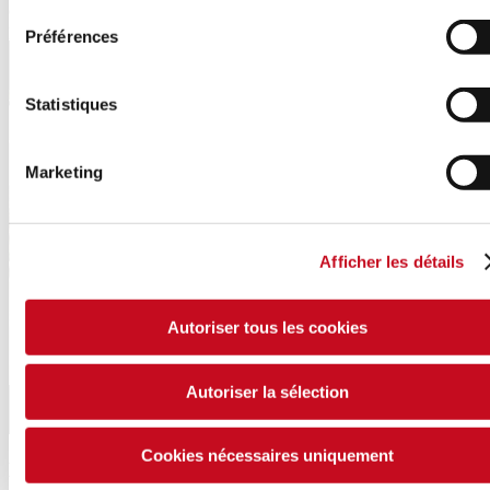
de commercialiser des cookies. Cliquez ici pour modifier vos
paramètres de cookies.
Préférences
Statistiques
Marketing
Afficher les détails
Autoriser tous les cookies
Autoriser la sélection
Cookies nécessaires uniquement
Encore plus
Semi-remorques à silo horizontal / Z