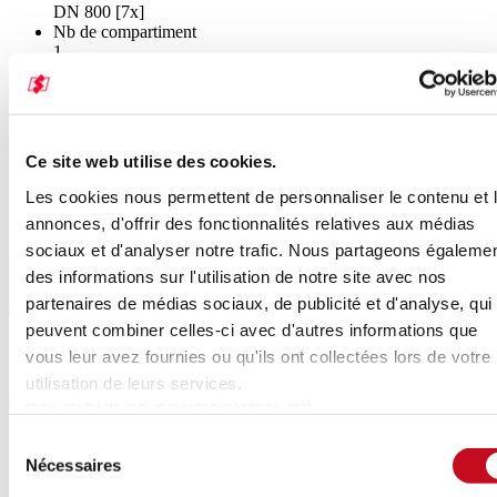
DN 800 [7x]
Nb de compartiment
1
Poids total roulant
40 t
Température de service
-40°C / +80°C
Pression de service
Ce site web utilise des cookies.
2 bar
Les cookies nous permettent de personnaliser le contenu et 
Galerie
annonces, d'offrir des fonctionnalités relatives aux médias
sociaux et d'analyser notre trafic. Nous partageons égaleme
des informations sur l'utilisation de notre site avec nos
partenaires de médias sociaux, de publicité et d'analyse, qui
peuvent combiner celles-ci avec d'autres informations que
Dessin technique
vous leur avez fournies ou qu'ils ont collectées lors de votre
utilisation de leurs services.
POLITIQUE DE CONFIDENTIALITÉ
Sélection
Vidéo produit
Nécessaires
du
Pour pouvoir regarder cette vidéo sur YouTube, vous devez accepter
consentement