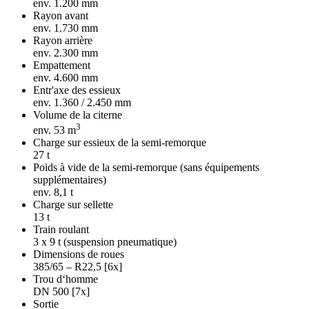
env. 1.200 mm
Rayon avant
env. 1.730 mm
Rayon arrière
env. 2.300 mm
Empattement
env. 4.600 mm
Entr'axe des essieux
env. 1.360 / 2.450 mm
Volume de la citerne
3
env. 53 m
Charge sur essieux de la semi-remorque
27 t
Poids à vide de la semi-remorque (sans équipements
supplémentaires)
env. 8,1 t
Charge sur sellette
13 t
Train roulant
3 x 9 t (suspension pneumatique)
Dimensions de roues
385/65 – R22,5 [6x]
Trou d‘homme
DN 500 [7x]
Sortie