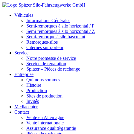
Véhicules
Informations Générales
Semi-remorques à silo horizontal / P
Semi-remorques à silo horizontal / Z
Semi-remorque à silo basculant
Remorques-silos
Citernes sur porteur
Service
Notre promesse de service
Service de réparation
Spitzer – Pièces de rechange
Entreprise
Qui nous sommes
Histoire
Production
Sites de production
Invités
Mediacenter
Contact
Vente en Allemagne
Vente internationale
Assurance qualité/garantie
Pièces de rechange