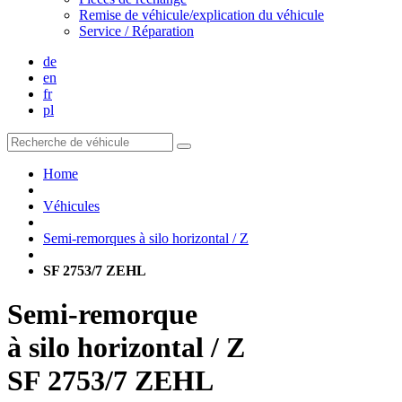
Remise de véhicule/explication du véhicule
Service / Réparation
de
en
fr
pl
Home
Véhicules
Semi-remorques à silo horizontal / Z
SF 2753/7 ZEHL
Semi-remorque
à silo horizontal / Z
SF 2753/7 ZEHL