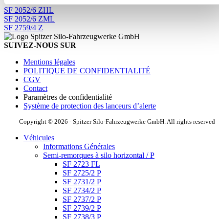
SF 2052/6 ZHL
SF 2052/6 ZML
SF 2759/4 Z
SUIVEZ-NOUS SUR
Mentions légales
POLITIQUE DE CONFIDENTIALITÉ
CGV
Contact
Paramètres de confidentialité
Système de protection des lanceurs d’alerte
Copyright © 2026 - Spitzer Silo-Fahrzeugwerke GmbH. All rights reserved
Véhicules
Informations Générales
Semi-remorques à silo horizontal / P
SF 2723 FL
SF 2725/2 P
SF 2731/2 P
SF 2734/2 P
SF 2737/2 P
SF 2739/2 P
SF 2738/3 P