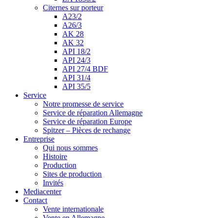
Citernes sur porteur
A23/2
A26/3
AK 28
AK 32
API 18/2
API 24/3
API 27/4 BDF
API 31/4
API 35/5
Service
Notre promesse de service
Service de réparation Allemagne
Service de réparation Europe
Spitzer – Pièces de rechange
Entreprise
Qui nous sommes
Histoire
Production
Sites de production
Invités
Mediacenter
Contact
Vente internationale
Vente en Allemagne