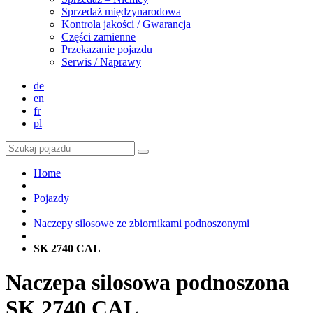
Sprzedaż międzynarodowa
Kontrola jakości / Gwarancja
Części zamienne
Przekazanie pojazdu
Serwis / Naprawy
de
en
fr
pl
Home
Pojazdy
Naczepy silosowe ze zbiornikami podnoszonymi
SK 2740 CAL
Naczepa silosowa podnoszona
SK 2740 CAL