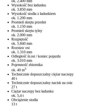
ok. 2.400 mm
Wysokość bez ładunku
ok. 3.850 mm
Wysokość siodła z ładunkiem
ok. 1.200 mm
Promień skrętu przedni
ok. 1.150 mm
Promień skrętu tylny
ok. 2.000 mm
Rozpiętość
ok. 5.840 mm
Rozstaw osi
ok. 1.310 mm
Odległość śr.osi / koniec pojazdu
ok. 3.010 mm
Pojemność zbiornika
3
ok. 40 m
Technicznie dopuszczalny ciężar naczepy
40 t
Technicznie dopuszczalny nacisk na osie
27 t
Ciężar naczepy bez ładunku
ok. 5,4 t
Obciążenie siodła
13 t