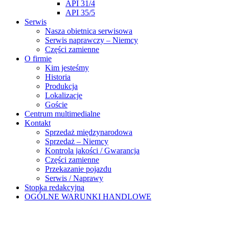
API 31/4
API 35/5
Serwis
Nasza obietnica serwisowa
Serwis naprawczy – Niemcy
Części zamienne
O firmie
Kim jesteśmy
Historia
Produkcja
Lokalizacje
Goście
Centrum multimedialne
Kontakt
Sprzedaż międzynarodowa
Sprzedaż – Niemcy
Kontrola jakości / Gwarancja
Części zamienne
Przekazanie pojazdu
Serwis / Naprawy
Stopka redakcyjna
OGÓLNE WARUNKI HANDLOWE