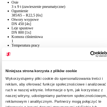
Osie
3 x 9 t (zawieszenie pneumatyczne)
Ogumienie
385/65 – R22,5 [6x]
Otwory wsypowe
DN 450 [4x]
Leje spustowe
DN 800 [1x]
Komora ciśnieniowa
1
Temperatura pracy
-40°C / +80°C
Ciśnienie robocze
2 bar
Galeria SK 2740 CAL
Niniejsza strona korzysta z plików cookie
Wykorzystujemy pliki cookie do spersonalizowania treści i
reklam, aby oferować funkcje społecznościowe i analizować
ruch w naszej witrynie. Informacje o tym, jak korzystasz z
naszej witryny, udostępniamy partnerom społecznościowym
reklamowym i analitycznym. Partnerzy mogą połączyć te
informacje z innymi danymi otrzymanymi od Ciebie lub