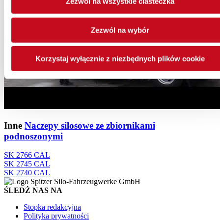
Zezwól na wszystkie ciasteczka
Zezwól na wybór
Korzystaj wyłącznie z niezbędnych plików cookie
Inne
Naczepy silosowe ze zbiornikami
podnoszonymi
SK 2766 CAL
SK 2745 CAL
SK 2740 CAL
ŚLEDŻ NAS NA
Stopka redakcyjna
Polityka prywatności