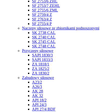
SF 2753/6 ZHL
SF 2753/7 ZEHL
SF 2755/6 ZML
SF 2759/4 Z
SF 2763/4 Z
SF 2755/4 P
Naczepy silosowe ze zbiornikami podnoszonymi
SK 2738 CAL
SK 2740 CAL
SK 2745 CAL
SK 2748 CAL
Przyczepy silosowe
SAPI 1830/3
SAPI 1833/3
ZA 1818/1
ZA 1825/2
ZA 1830/2
Zabudowy silosowe
A23/2
A26/3
AK 28
AK 32
API 18/2
API 24/3
API 27/4 BDF