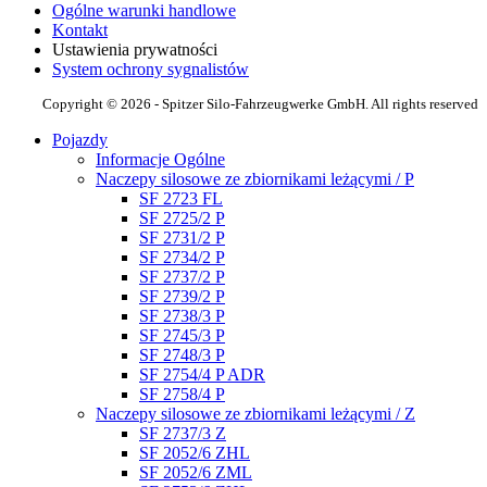
Ogólne warunki handlowe
Kontakt
Ustawienia prywatności
System ochrony sygnalistów
Copyright © 2026 - Spitzer Silo-Fahrzeugwerke GmbH. All rights reserved
Pojazdy
Informacje Ogólne
Naczepy silosowe ze zbiornikami leżącymi / P
SF 2723 FL
SF 2725/2 P
SF 2731/2 P
SF 2734/2 P
SF 2737/2 P
SF 2739/2 P
SF 2738/3 P
SF 2745/3 P
SF 2748/3 P
SF 2754/4 P ADR
SF 2758/4 P
Naczepy silosowe ze zbiornikami leżącymi / Z
SF 2737/3 Z
SF 2052/6 ZHL
SF 2052/6 ZML