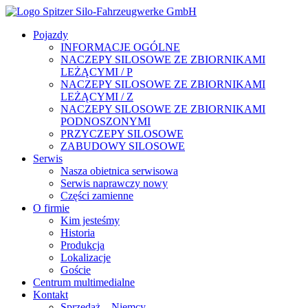
Pojazdy
INFORMACJE OGÓLNE
NACZEPY SILOSOWE ZE ZBIORNIKAMI
LEŻĄCYMI / P
NACZEPY SILOSOWE ZE ZBIORNIKAMI
LEŻĄCYMI / Z
NACZEPY SILOSOWE ZE ZBIORNIKAMI
PODNOSZONYMI
PRZYCZEPY SILOSOWE
ZABUDOWY SILOSOWE
Serwis
Nasza obietnica serwisowa
Serwis naprawczy nowy
Części zamienne
O firmie
Kim jesteśmy
Historia
Produkcja
Lokalizacje
Goście
Centrum multimedialne
Kontakt
Sprzedaż – Niemcy