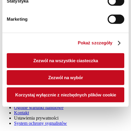
Statystyka
Osoba kontaktowa
Marketing
Nasze osoby kontaktowe chętnie udzielą Państwu dalszych
informacji dotyczących tego modelu.
Pokaż szczegóły
Znajdź osobę kontaktową
Inne
Zabudowy silosowe
Zezwól na wszystkie ciasteczka
A23/2
API 27/4 BDF
API 24/3
Zezwól na wybór
ŚLEDŻ NAS NA
Korzystaj wyłącznie z niezbędnych plików cookie
Stopka redakcyjna
Polityka prywatności
Ogólne warunki handlowe
Kontakt
Ustawienia prywatności
System ochrony sygnalistów