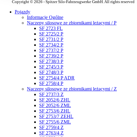
Copyright © 2026 - Spitzer Silo-Fahrzeugwerke GmbH. All rights reserved
Pojazdy
Informacje Ogólne
Naczepy silosowe ze zbiornikami leżącymi / P
SF 2723 FL
SF 2725/2 P
SF 2731/2 P
SF 2734/2 P
SF 2737/2 P
SF 2739/2 P
SF 2738/3 P
SF 2745/3 P
SF 2748/3 P
SF 2754/4 P ADR
SF 2758/4 P
Naczepy silosowe ze zbiornikami leżącymi / Z
SF 2737/3 Z
SF 2052/6 ZHL
SF 2052/6 ZML
SF 2753/6 ZHL
SF 2753/7 ZEHL
SF 2755/6 ZML
SF 2759/4 Z
SF 2763/4 Z