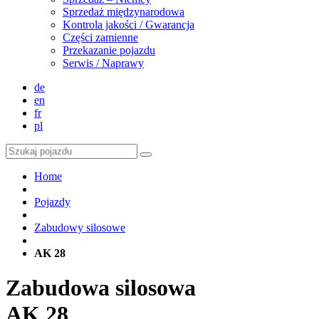
Sprzedaż międzynarodowa
Kontrola jakości / Gwarancja
Części zamienne
Przekazanie pojazdu
Serwis / Naprawy
de
en
fr
pl
Home
Pojazdy
Zabudowy silosowe
AK 28
Zabudowa silosowa
AK 28