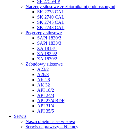
SF 2755/4 P
Naczepy silosowe ze zbiornikami podnoszonymi
SK 2738 CAL
SK 2740 CAL
SK 2745 CAL
SK 2748 CAL
Przyczepy silosowe
SAPI 1830/3
SAPI 1833/3
ZA 1818/1
ZA 1825/2
ZA 1830/2
Zabudowy silosowe
A23/2
A26/3
AK 28
AK 32
API 18/2
API 24/3
API 27/4 BDF
API 31/4
API 35/5
Serwis
Nasza obietnica serwisowa
Serwis naprawczy – Niemcy