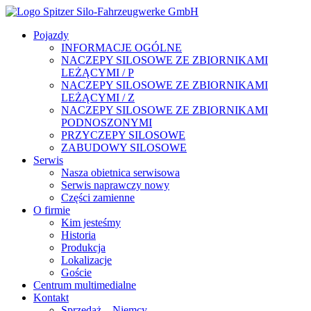
Pojazdy
INFORMACJE OGÓLNE
NACZEPY SILOSOWE ZE ZBIORNIKAMI
LEŻĄCYMI / P
NACZEPY SILOSOWE ZE ZBIORNIKAMI
LEŻĄCYMI / Z
NACZEPY SILOSOWE ZE ZBIORNIKAMI
PODNOSZONYMI
PRZYCZEPY SILOSOWE
ZABUDOWY SILOSOWE
Serwis
Nasza obietnica serwisowa
Serwis naprawczy nowy
Części zamienne
O firmie
Kim jesteśmy
Historia
Produkcja
Lokalizacje
Goście
Centrum multimedialne
Kontakt
Sprzedaż – Niemcy