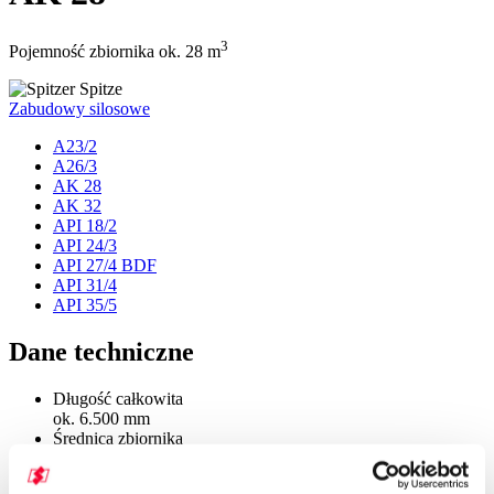
3
Pojemność zbiornika ok. 28 m
Zabudowy silosowe
A23/2
A26/3
AK 28
AK 32
API 18/2
API 24/3
API 27/4 BDF
API 31/4
API 35/5
Dane techniczne
Długość całkowita
ok. 6.500 mm
Średnica zbiornika
ok. 2.550 mm
Wysokość od górnej krawędzi ramy