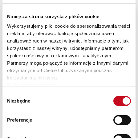
ok. 2.850 mm
Pojemność zbiornika
3
ok. 28 m
Niniejsza strona korzysta z plików cookie
Ciężar zabudowy bez ładunku
ok. 2,2 t
Wykorzystujemy pliki cookie do spersonalizowania treści
Komora ciśnieniowa
i reklam, aby oferować funkcje społecznościowe i
1
analizować ruch w naszej witrynie. Informacje o tym, jak
Otwory wsypowe
DN 450 [3x]
korzystasz z naszej witryny, udostępniamy partnerom
Leje spustowe
społecznościowym, reklamowym i analitycznym.
DN 800 [1x]
Partnerzy mogą połączyć te informacje z innymi danymi
Temperatura pracy
-40°C / +80°C
otrzymanymi od Ciebie lub uzyskanymi podczas
Ciśnienie robocze
korzystania z ich usług.
2 bar
Polityka prywatności
Galeria AK 28
Wybór
Niezbędne
zgody
Preferencje
Rysunek techniczny